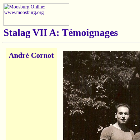
Stalag VII A: Témoignages
André Cornot