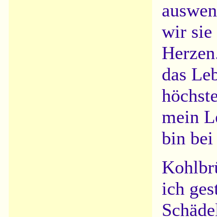
auswend
wir sie
Herzen.
das Leb
höchste
mein Le
bin bei
Kohlbr
ich ges
Schädel