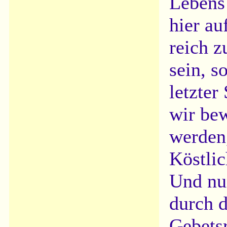
Lebens 
hier au
reich z
sein, s
letzter
wir be
werden,
Köstlic
Und nu
durch 
Gebets