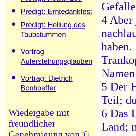
Gefalle
Predigt: Erntedankfest
4 Aber 
Predigt: Heilung des
nachlau
Taubstummen
haben. 
Vortrag
Trankop
Auferstehungsglauben
Namen 
Vortrag: Dietrich
5 Der 
Bonhoeffer
Teil; d
6 Das L
Wiedergabe mit
freundlicher
Land; m
Genehmigung von ©