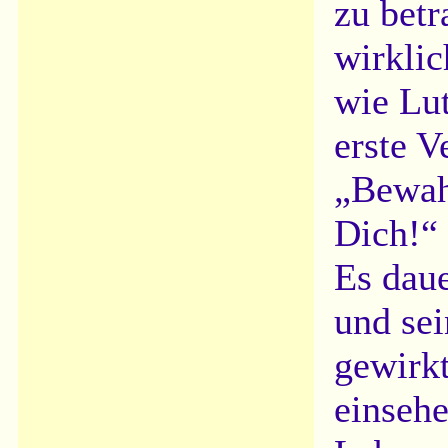
zu betr
wirklic
wie Lut
erste V
„Bewahr
Dich!“ 
Es daue
und sei
gewirkt
einsehe