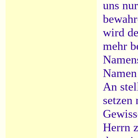
uns nur
bewahre
wird de
mehr be
Namens
Namen d
An stel
setzen
Gewisse
Herrn z