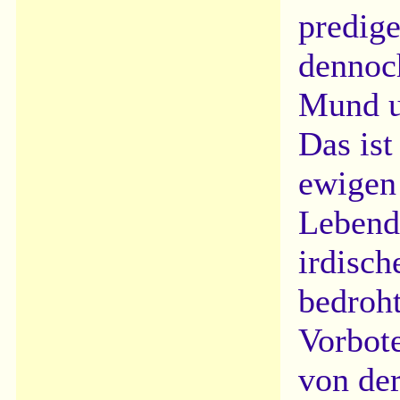
predig
dennoch
Mund u
Das ist
ewigen
Lebend
irdisch
bedroht
Vorbot
von der