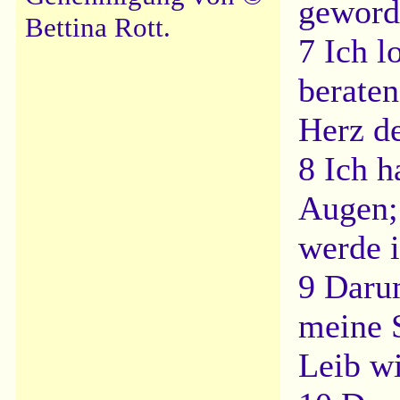
geword
Bettina Rott.
7 Ich 
berate
Herz d
8 Ich 
Augen; 
werde i
9 Daru
meine S
Leib wi