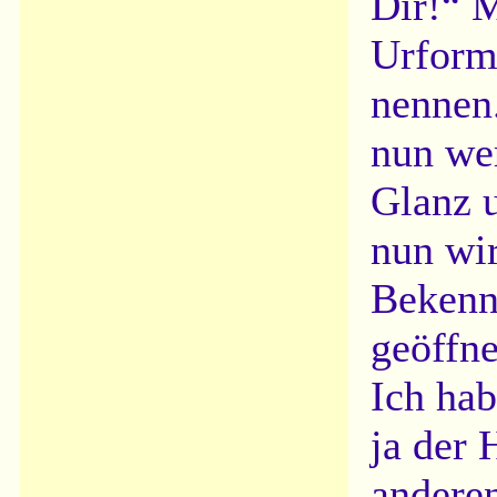
Dir!“ 
Urform
nennen
nun we
Glanz 
nun wi
Bekenn
geöffne
Ich hab
ja der 
anderen