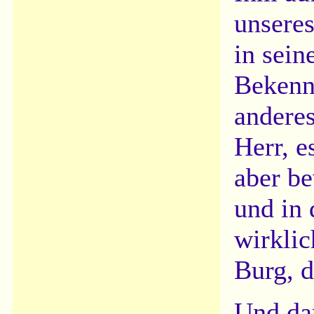
unseres
in sei
Bekennt
anderes
Herr, 
aber b
und in
wirklic
Burg, d
Und dan