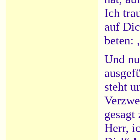
Ich tra
auf Di
beten:
Und nu
ausgefü
steht u
Verzwei
gesagt 
Herr, 