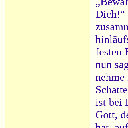
„Bewahr
Dich!“ 
zusamm
hinläuf
festen 
nun sag
nehme 
Schatt
ist bei
Gott, d
hat, au