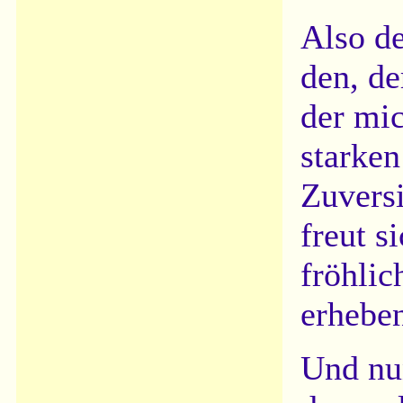
Also d
den, de
der mic
starken
Zuvers
freut s
fröhlic
erhebe
Und nu