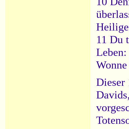
10 Den
überlas
Heilige
11 Du 
Leben: 
Wonne 
Dieser 
Davids,
vorges
Totens