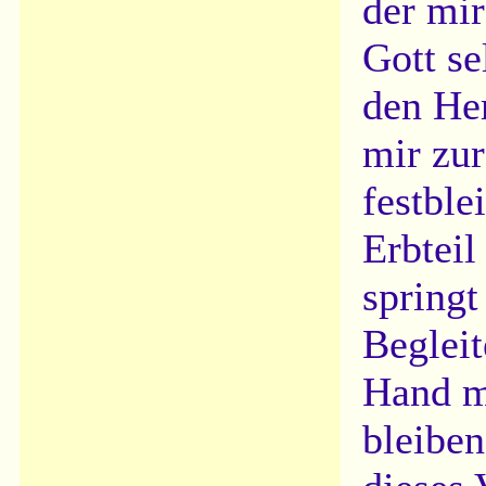
der mir
Gott se
den Her
mir zur
festble
Erbteil 
springt
Begleit
Hand mi
bleiben