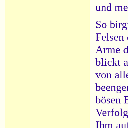
und mei
So birg
Felsen 
Arme d
blickt
von all
beengen
bösen E
Verfolg
Ihm auf