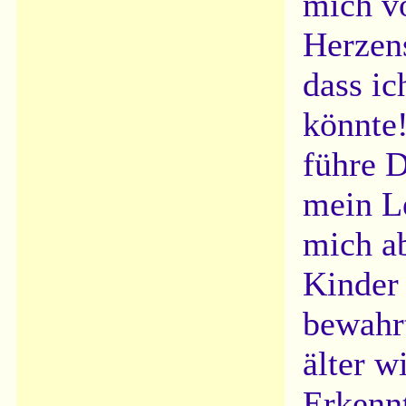
mich v
Herzen
dass ic
könnte
führe D
mein Le
mich ab
Kinder 
bewahrt
älter w
Erkennt