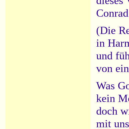
dieses 
Conrad
(Die Re
in Har
und füh
von ein
Was Got
kein M
doch wi
mit un