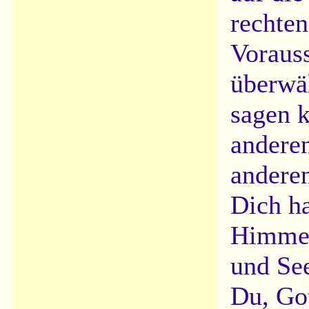
rechten
Vorauss
überwäl
sagen 
anderen
andere
Dich ha
Himmel
und See
Du, Got