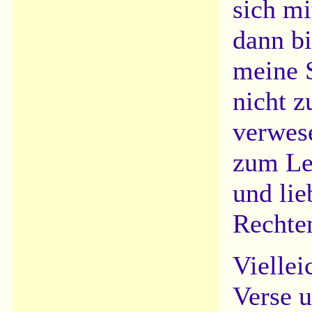
sich mi
dann bi
meine 
nicht z
verwes
zum Leb
und lie
Rechte
Viellei
Verse u