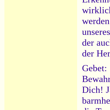
wirklic
werden
unseres
der auc
der Her
Gebet:
Bewahre
Dich! J
barmher