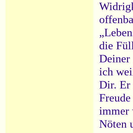
Widrigk
offenba
„Leben
die Fül
Deiner 
ich we
Dir. Er
Freude 
immer w
Nöten 