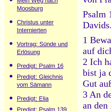
Mein Weg nach
Moosburg
Psalm 
Christus unter
Davids
Internierten
1 Bewah
Vortrag: Sünde und
auf dic
Erlösung
2 Ich 
Predigt: Psalm 16
bist ja
Predigt: Gleichnis
Gut auß
vom Sämann
3 An de
Predigt: Elia
an den 
Predigt: Psalm 139