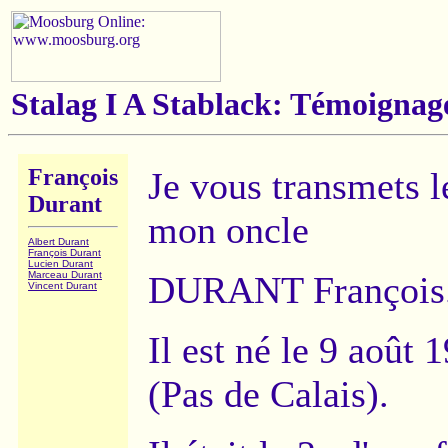
Stalag I A Stablack: Témoignag
François
Je vous transmets l
Durant
mon oncle
Albert Durant
François Durant
Lucien Durant
Marceau Durant
DURANT François
Vincent Durant
Il est né le 9 août 
(Pas de Calais).